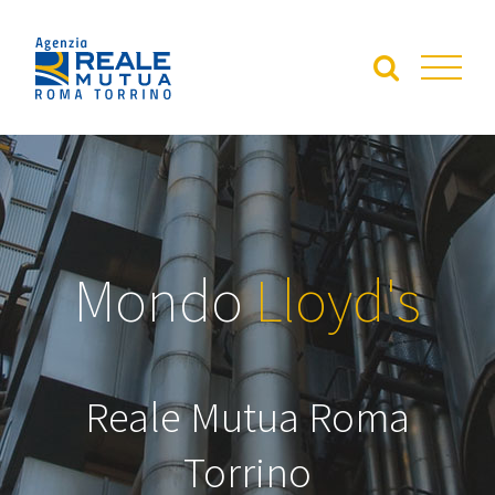
Salta
al
contenuto
Mondo
Lloyd's
Reale Mutua Roma
Torrino